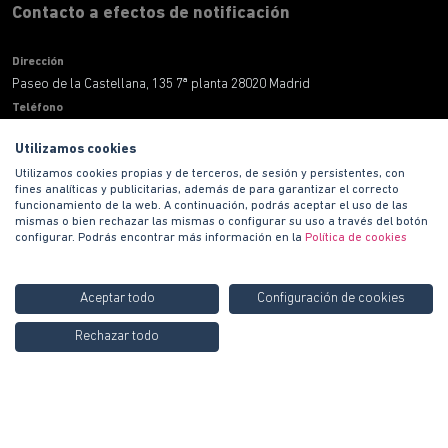
Contacto a efectos de notificación
Dirección
Paseo de la Castellana, 135 7ª planta 28020 Madrid
Teléfono
900 100 420
Utilizamos cookies
Correo electronico
Utilizamos cookies propias y de terceros, de sesión y persistentes, con
informacion@habitat.es
fines analíticas y publicitarias, además de para garantizar el correcto
Territoriales
funcionamiento de la web. A continuación, podrás aceptar el uso de las
mismas o bien rechazar las mismas o configurar su uso a través del botón
configurar. Podrás encontrar más información en la
Política de cookies
Aceptar todo
Configuración de cookies
Llámanos GRATIS al
900
Rechazar todo
Contáctanos
Copyright © 2021 PROMOCIONES HABITAT S.A.
100 420