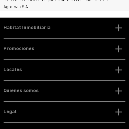
carrera comenzó como jefe de obra en el grupo Ferrovial-
Agroman S.A.
Habitat Inmobiliaria
Promociones
Locales
Quiénes somos
Legal