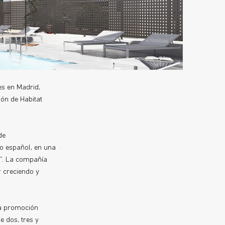
es en Madrid,
ión de Habitat
de
io español, en una
s”. La compañía
r creciendo y
la promoción
e dos, tres y