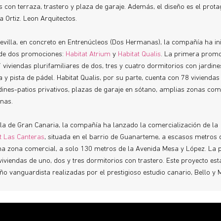
 con terraza, trastero y plaza de garaje. Además, el diseño es el prota
a Ortiz. Leon Arquitectos.
Sevilla, en concreto en Entrenúcleos (Dos Hermanas), la compañía ha ini
 de dos promociones:
Habitat Atrium
y
Habitat Qualis
. La primera promo
viviendas plurifamiliares de dos, tres y cuatro dormitorios con jardine
a y pista de pádel. Habitat Qualis, por su parte, cuenta con 78 viviendas
ines-patios privativos, plazas de garaje en sótano, amplias zonas co
inas.
Isla de Gran Canaria, la compañía ha lanzado la comercialización de la
t Las Canteras
, situada en el barrio de Guanarteme, a escasos metros d
na zona comercial, a solo 130 metros de la Avenida Mesa y López. La
iviendas de uno, dos y tres dormitorios con trastero. Este proyecto es
eño vanguardista realizadas por el prestigioso estudio canario, Bello y