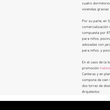
cuatro dormitorios
viviendas gracias 
Por su parte, en 
comercialización
compuesta por 87 
para niños, piscin
adosadas con jard
para niños, y pisc
En el caso de la 
promoción
Habita
Canteras y en ple
compone de cien v
dos torres de dis
Arquitectos.