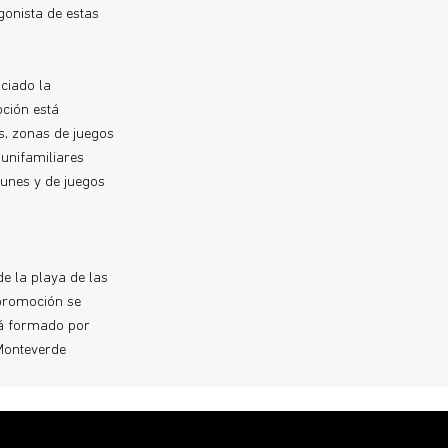
gonista de estas
ciado la
ción está
s, zonas de juegos
 unifamiliares
munes y de juegos
e la playa de las
 promoción se
tá formado por
 Monteverde