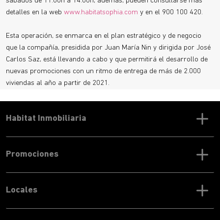
sábados de 11:00h a 14:00h, además, pueden consultarse más
detalles en la web
www.habitatsophia.com
y en el 900 100 420.
Esta operación, se enmarca en el plan estratégico y de negocio
que la compañía, presidida por Juan María Nin y dirigida por José
Carlos Saz, está llevando a cabo y que permitirá el desarrollo de
nuevas promociones con un ritmo de entrega de más de 2.000
viviendas al año a partir de 2021.
Habitat Inmobiliaria
Promociones
Locales