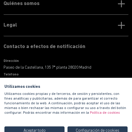
Quiénes somos
Legal
Contacto a efectos de notificación
Dirección
Paseo de la Castellana, 135 7ª planta 28020 Madrid
Teléfono
900 100 420
Utilizamos cookies
Correo electronico
Utilizamos cookies propias y de terceros, de sesión y persistentes, con
informacion@habitat.es
fines analíticas y publicitarias, además de para garantizar el correcto
Territoriales
funcionamiento de la web. A continuación, podrás aceptar el uso de las
mismas o bien rechazar las mismas o configurar su uso a través del botón
configurar. Podrás encontrar más información en la
Política de cookies
Aceptar todo
Configuración de cookies