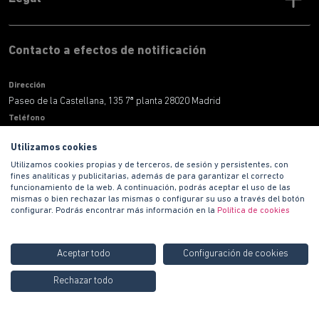
Contacto a efectos de notificación
Dirección
Paseo de la Castellana, 135 7ª planta 28020 Madrid
Teléfono
900 100 420
Utilizamos cookies
Correo electronico
Utilizamos cookies propias y de terceros, de sesión y persistentes, con
informacion@habitat.es
fines analíticas y publicitarias, además de para garantizar el correcto
Territoriales
funcionamiento de la web. A continuación, podrás aceptar el uso de las
mismas o bien rechazar las mismas o configurar su uso a través del botón
configurar. Podrás encontrar más información en la
Política de cookies
Aceptar todo
Configuración de cookies
Llámanos GRATIS al
900
Rechazar todo
Contáctanos
Copyright © 2021 PROMOCIONES HABITAT S.A.
100 420