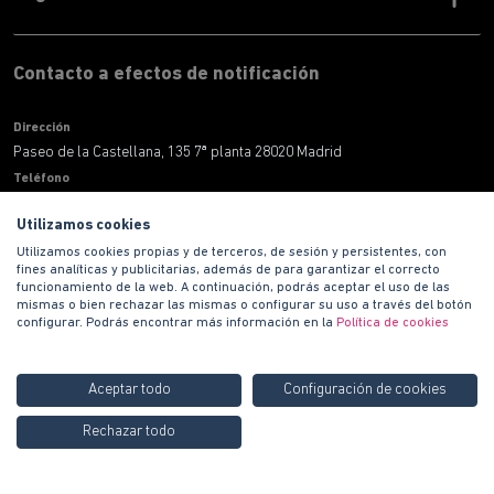
Contacto a efectos de notificación
Dirección
Paseo de la Castellana, 135 7ª planta 28020 Madrid
Teléfono
900 100 420
Utilizamos cookies
Correo electronico
Utilizamos cookies propias y de terceros, de sesión y persistentes, con
informacion@habitat.es
fines analíticas y publicitarias, además de para garantizar el correcto
Territoriales
funcionamiento de la web. A continuación, podrás aceptar el uso de las
mismas o bien rechazar las mismas o configurar su uso a través del botón
configurar. Podrás encontrar más información en la
Política de cookies
Aceptar todo
Configuración de cookies
Rechazar todo
Copyright © 2021 PROMOCIONES HABITAT S.A.