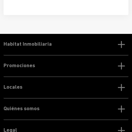
confort térmico en edificios y viviendas. Un sistema que
aprovecha la fuerza del viento y que, si se utiliza
correctamente, mejorará tu calidad de vida y te permitirá
ahorrar en la factura de la luz.
Habitat Inmobiliaria
Promociones
Locales
Quiénes somos
Legal