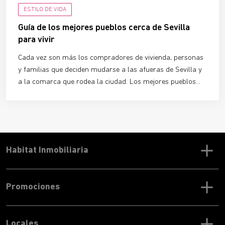
ESTILO DE VIDA
Guía de los mejores pueblos cerca de Sevilla
para vivir
Cada vez son más los compradores de vivienda, personas
y familias que deciden mudarse a las afueras de Sevilla y
a la comarca que rodea la ciudad. Los mejores pueblos
cerca de Sevilla para vivir son
lugares amables, tranquilos
y muy bien conectados
con el centro histórico y con todos
los servicios necesarios, además de contar con una
riqueza patrimonial e histórica envidiable.
Habitat Inmobiliaria
Promociones
Locales