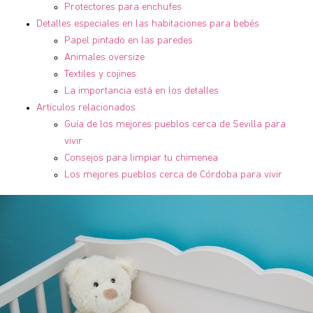
Protectores para enchufes
Detalles especiales en las habitaciones para bebés
Papel pintado en las paredes
Animales oversize
Textiles y cojines
La importancia está en los detalles
Artículos relacionados
Guía de los mejores pueblos cerca de Sevilla para
vivir
Consejos para limpiar tu chimenea
Los mejores pueblos cerca de Córdoba para vivir