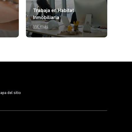
Trabaja en Habitat
ESG 
Inmobiliaria
Inno
Ver más
Ver 
apa del sitio